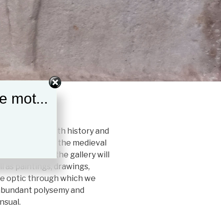
e mot...
 a place filled with history and
an rampart and the medieval
 this setting, the gallery will
l as paintings, drawings,
he optic through which we
s abundant polysemy and
nsual.