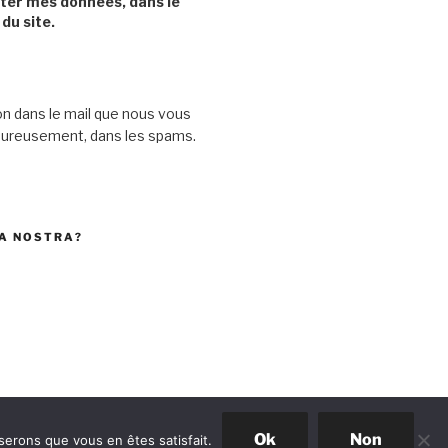
cter mes données, dans le
 du site.
on dans le mail que nous vous
heureusement, dans les spams.
A NOSTRA?
Ok
Non
serons que vous en êtes satisfait.