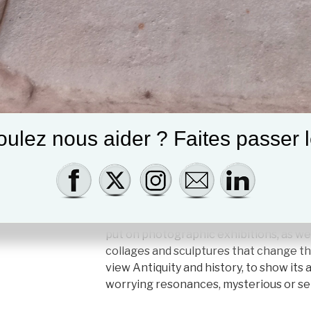
ulez nous aider ? Faites passer l
Y
The gallery
De natura rerum
settles in
humanity, with stones from the August
arches that punctuate it. In keeping with
put on photographic exhibitions, as wel
collages and sculptures that change t
view Antiquity and history, to show it
worrying resonances, mysterious or se