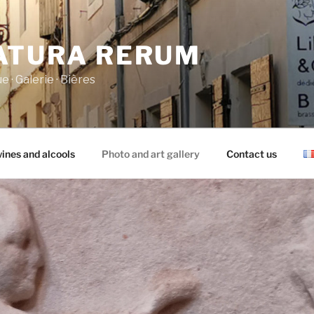
ATURA RERUM
e · Galerie · Bières
wines and alcools
Photo and art gallery
Contact us