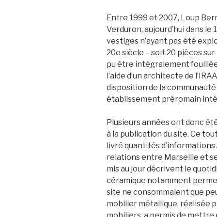
Entre 1999 et 2007, Loup Berna
Verduron, aujourd’hui dans le
vestiges n’ayant pas été explo
20e siècle – soit 20 pièces sur
pu être intégralement fouillée
l’aide d’un architecte de l’IRA
disposition de la communauté s
établissement préromain inté
Plusieurs années ont donc été 
à la publication du site. Ce to
livré quantités d’informations
relations entre Marseille et ses 
mis au jour décrivent le quotid
céramique notamment permet 
site ne consommaient que peu 
mobilier métallique, réalisée p
mobiliers, a permis de mettre 