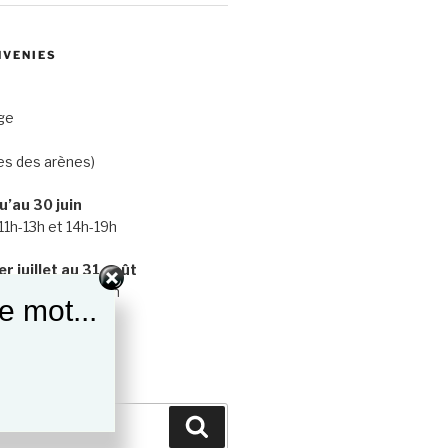
NVENIES
ge
es des arènes)
u’au 30 juin
11h-13h et 14h-19h
r juillet au 31 août
 11h-13h et 15h-20h
e mot...
Recherche