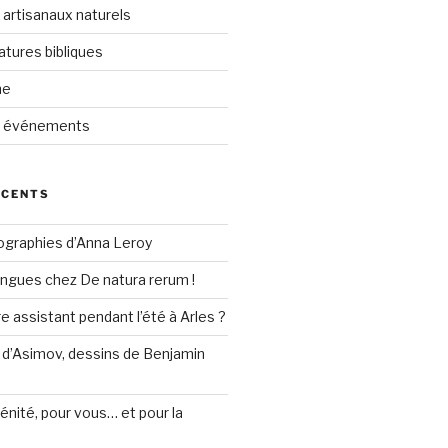
 artisanaux naturels
atures bibliques
ne
t événements
ÉCENTS
ographies d’Anna Leroy
lingues chez De natura rerum !
re assistant pendant l’été à Arles ?
 d’Asimov, dessins de Benjamin
rénité, pour vous… et pour la