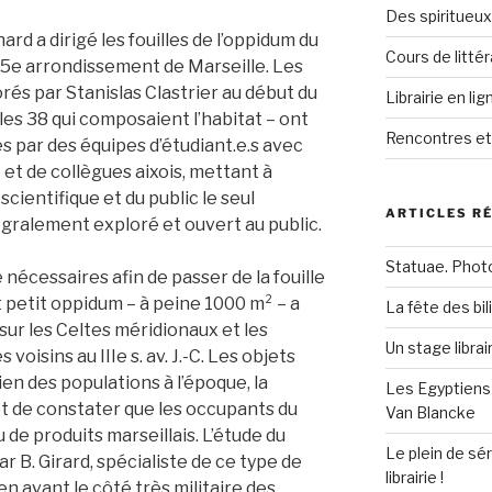
Des spiritueux
rd a dirigé les fouilles de l’oppidum du
Cours de littér
 15e arrondissement de Marseille. Les
rés par Stanislas Clastrier au début du
Librairie en lig
 les 38 qui composaient l’habitat – ont
Rencontres e
s par des équipes d’étudiant.e.s avec
A et de collègues aixois, mettant à
cientifique et du public le seul
ARTICLES R
gralement exploré et ouvert au public.
Statuae. Phot
nécessaires afin de passer de la fouille
ut petit oppidum – à peine 1000 m² – a
La fête des bi
 sur les Celtes méridionaux et les
Un stage librai
voisins au IIIe s. av. J.-C. Les objets
ien des populations à l’époque, la
Les Egyptiens
de constater que les occupants du
Van Blancke
de produits marseillais. L’étude du
Le plein de sé
ar B. Girard, spécialiste de ce type de
librairie !
en avant le côté très militaire des