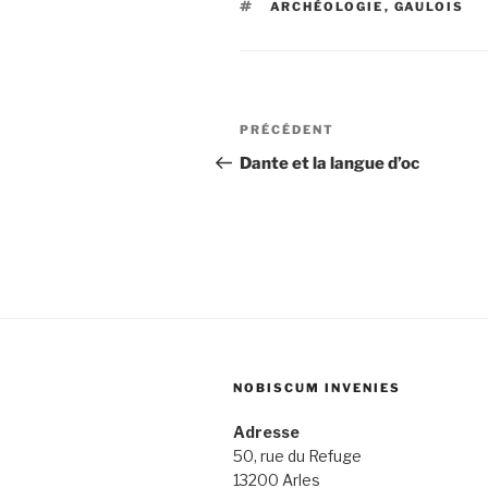
ÉTIQUETTES
ARCHÉOLOGIE
,
GAULOIS
Navigation
Article
PRÉCÉDENT
de
précédent
Dante et la langue d’oc
l’article
NOBISCUM INVENIES
Adresse
50, rue du Refuge
13200 Arles