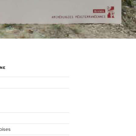
NE
oises