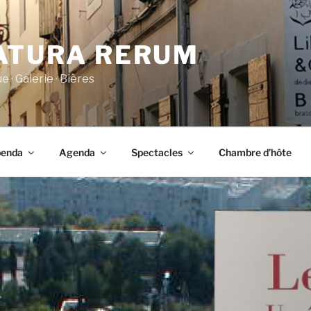
ATURA RERUM
e · Galerie · Bières
benda
Agenda
Spectacles
Chambre d’hôte