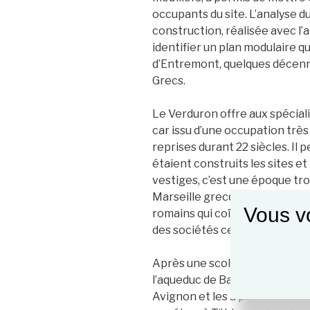
occupants du site. L’analyse 
construction, réalisée avec l’ai
identifier un plan modulaire qu
d’Entremont, quelques décenni
Grecs.
Le Verduron offre aux spéciali
car issu d’une occupation très c
reprises durant 22 siècles. 
étaient construits les sites et
vestiges, c’est une époque tro
Marseille grecque en Méditer
Vous vo
romains qui coïncide avec l’é
des sociétés celtiques à l’éche
Après une scolarité à Arles qui
l’aqueduc de Barbegal, Loup 
Avignon et les a poursuivies 