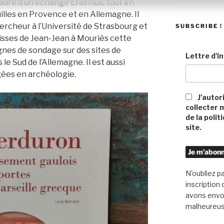
cadre d’un échange Erasmus, tout en
:
lles en Provence et en Allemagne. Il
ercheur à l’Université de Strasbourg et
SUBSCRIBE !
Caisses de Jean-Jean à Mouriès cette
nes de sondage sur des sites de
Lettre d'in
e Sud de l’Allemagne. Il est aussi
gées en archéologie.
J'autor
collecter 
de la polit
site.
N'oubliez p
inscription
avons envoy
malheureus