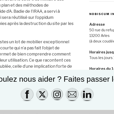
du plan et des méthodes de
de d’A. Badie de l’IRAA, a servi à
NOBISCUM I
i sera réutilisé sur l’oppidum
es après la destruction du site par les
Adresse
50 rue du refu
13200 Arles
(à deux coudé
stes un lot de mobilier exceptionnel
ourte qui n’a pas fait l’objet de
Horaires jusq
Il permet de bien comprendre comment
Tous les jours 
 leur utilisation. Ce que racontent ces
ublée, celle d’une implication forte de
Horaires du 1e
ranée avec ses nouveaux alliés
Tous les jours
ulez nous aider ? Faites passer l
mergence d’une structuration plus forte
lle de l’Europe.
QUAERERE
 fut l’occasion de premières fouilles sur
Bernard a commencé ses études à
Recherche
à Aix-en-Provence jusqu’à la thèse avec
pour