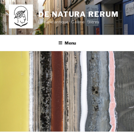
Aller
au
DE NATURA RERUM
contenu
Librairie antique · Galerie · Bières
principal
Menu