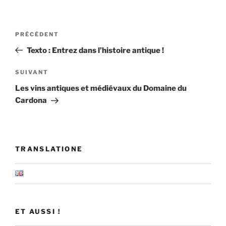
Navigation
Article
PRÉCÉDENT
de
précédent
Texto : Entrez dans l’histoire antique !
l’article
Article
SUIVANT
suivant
Les vins antiques et médiévaux du Domaine du
Cardona
TRANSLATIONE
ET AUSSI !