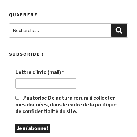
QUAERERE
Recherche
Recher
pour
:
SUBSCRIBE !
Lettre d'info (mail)
*
J'autorise De natura rerum à collecter
mes données, dans le cadre de la politique
de confidentialité du site.