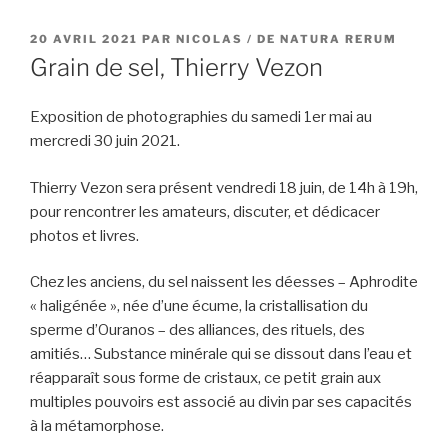
PUBLIÉ
20 AVRIL 2021
PAR
NICOLAS / DE NATURA RERUM
LE
Grain de sel, Thierry Vezon
Exposition de photographies du samedi 1er mai au
mercredi 30 juin 2021.
Thierry Vezon sera présent vendredi 18 juin, de 14h à 19h,
pour rencontrer les amateurs, discuter, et dédicacer
photos et livres.
Chez les anciens, du sel naissent les déesses – Aphrodite
« haligénée », née d’une écume, la cristallisation du
sperme d’Ouranos – des alliances, des rituels, des
amitiés… Substance minérale qui se dissout dans l’eau et
réapparaît sous forme de cristaux, ce petit grain aux
multiples pouvoirs est associé au divin par ses capacités
à la métamorphose.