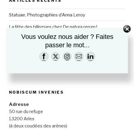
ARTICLES RÉCENTS
Statuae. Photographies d’Anna Leroy
La fête des bilingues chez De natura rerum !
Vous voulez nous aider ? Faites
Un stage libraire assistant pendant l’été à Arles ?
passer le mot...
Les Egyptiens d’Asimov, dessins de Benjamin Van
Blancke
Le plein de sérénité, pour vous… et pour la librairie !
NOBISCUM INVENIES
Adresse
50 rue du refuge
13200 Arles
(à deux coudées des arènes)