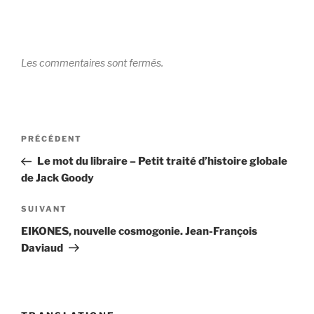
Les commentaires sont fermés.
Navigation
Article
PRÉCÉDENT
de
précédent
Le mot du libraire – Petit traité d’histoire globale
l’article
de Jack Goody
Article
SUIVANT
suivant
EIKONES, nouvelle cosmogonie. Jean-François
Daviaud