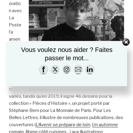
oratio
n avec
La
Poste
l’a
amen
é à
Vous voulez nous aider ? Faites
créer
passer le mot...
six
timbr
es de
forma
ts
variés, tandis qu’en 2019, il signe 46 dessins pour la
collection « Pièces d’Histoire », un projet porté par
Stéphane Bern pour La Monnaie de Paris. Pour Les
Belles Lettres, il illustre de nombreuses publications, des
couvertures (
L’Avenir se prépare de loin
,
Un automne
romain
,
Rome côté cuisines
…) aux illustrations