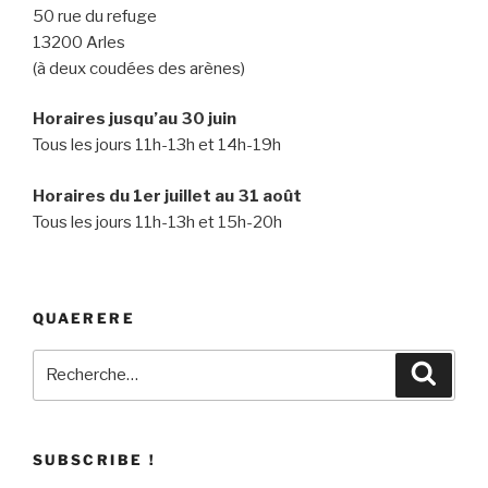
50 rue du refuge
13200 Arles
(à deux coudées des arènes)
Horaires jusqu’au 30 juin
Tous les jours 11h-13h et 14h-19h
Horaires du 1er juillet au 31 août
Tous les jours 11h-13h et 15h-20h
QUAERERE
Recherche
Recher
pour
:
SUBSCRIBE !