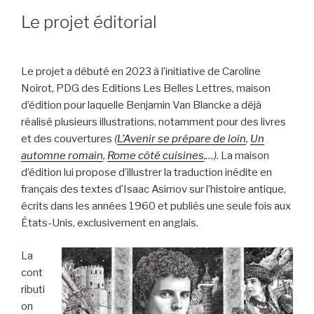
Le projet éditorial
Le projet a débuté en 2023 à l’initiative de Caroline
Noirot, PDG des Editions Les Belles Lettres, maison
d’édition pour laquelle Benjamin Van Blancke a déjà
réalisé plusieurs illustrations, notamment pour des livres
et des couvertures
(
L’Avenir se prépare de loin
,
Un
automne romain
,
Rome côté cuisines
,…)
. La maison
d’édition lui propose d’illustrer la traduction inédite en
français des textes d’Isaac Asimov sur l’histoire antique,
écrits dans les années 1960 et publiés une seule fois aux
États-Unis, exclusivement en anglais.
La
cont
ributi
on