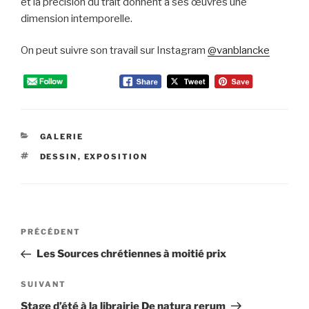
et la précision du trait donnent à ses œuvres une
dimension intemporelle.
On peut suivre son travail sur Instagram
@vanblancke
CATÉGORIES
GALERIE
ÉTIQUETTES
DESSIN
,
EXPOSITION
Navigation
Article
PRÉCÉDENT
de
précédent
Les Sources chrétiennes à moitié prix
l’article
Article
SUIVANT
suivant
Stage d’été à la librairie De natura rerum