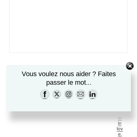
Vous voulez nous aider ? Faites
Ajouter au calendrier
passer le mot...
«
N
Bu
a
st
v
er
in
i
lov
g
e.