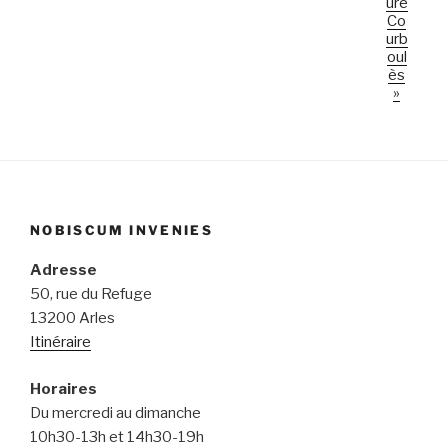
ure
Co
urb
oul
ès
»
NOBISCUM INVENIES
Adresse
50, rue du Refuge
13200 Arles
Itinéraire
Horaires
Du mercredi au dimanche
10h30-13h et 14h30-19h