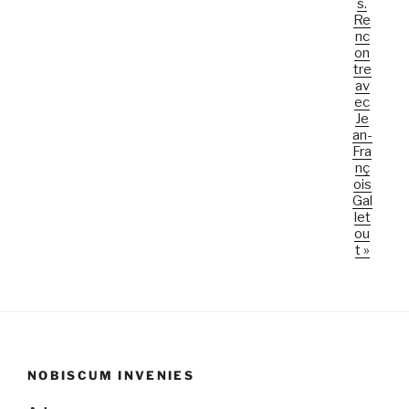
s.
n
Re
t
nc
on
tre
av
ec
Je
an-
Fra
nç
ois
Gal
let
ou
t
»
NOBISCUM INVENIES