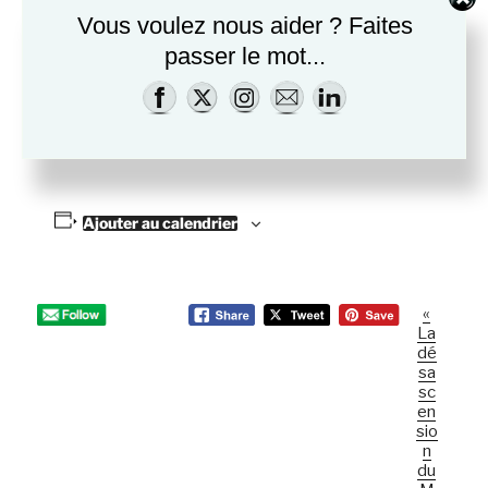
Vous voulez nous aider ? Faites
passer le mot...
Ajouter au calendrier
«
N
La
a
dé
v
sa
sc
i
en
g
sio
a
n
du
t