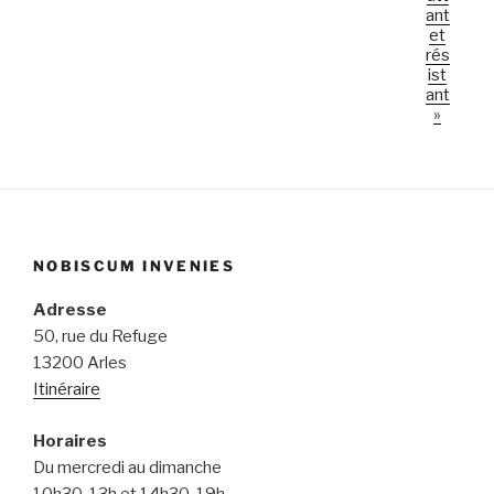
ant
et
rés
ist
ant
»
NOBISCUM INVENIES
Adresse
50, rue du Refuge
13200 Arles
Itinéraire
Horaires
Du mercredi au dimanche
10h30-13h et 14h30-19h