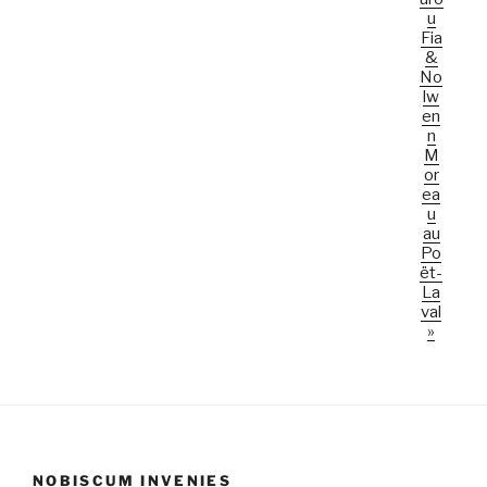
u
Fia
&
No
lw
en
n
M
or
ea
u
au
Po
ët-
La
val
»
NOBISCUM INVENIES