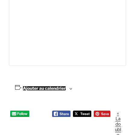
Ajouter au calendrier
«
N
La
a
do
v
ubl