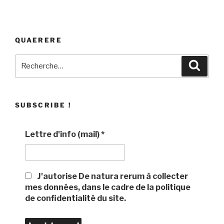
QUAERERE
Recherche
Recher
pour
:
SUBSCRIBE !
Lettre d'info (mail)
*
J'autorise De natura rerum à collecter
mes données, dans le cadre de la politique
de confidentialité du site.