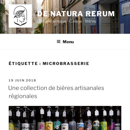
Aller
au
DE NATURA RERUM
contenu
Librairie antique · Galerie · Bières
principal
Menu
ÉTIQUETTE :
MICROBRASSERIE
PUBLIÉ
19 JUIN 2018
LE
Une collection de bières artisanales
régionales