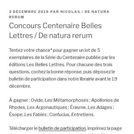
PUBLIÉ
3 DÉCEMBRE 2019
PAR
NICOLAS / DE NATURA
LE
RERUM
Concours Centenaire Belles
Lettres / De natura rerum
Tentez votre chance* pour gagner un lot de 5
exemplaires de la Série du Centenaire publiée par les
éditions Les Belles Lettres. Pour chacune des trois
questions, cochez la bonne réponse, puis déposez le
bulletin de participation dans notre librairie avant le 19
décembre.
À gagner : Ovide,
Les Métamorphoses
; Apollonios de
Rhodes,
Les Argonautiques
; Érasme,
Les Adages
;
Ésope,
Les Fables
; Confucius,
Entretiens
.
Télécharger le
bulletin de participation
, imprimez la page