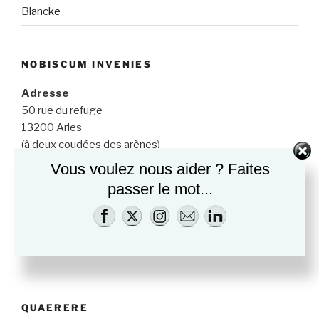
Blancke
NOBISCUM INVENIES
Adresse
50 rue du refuge
13200 Arles
(à deux coudées des arènes)
Vous voulez nous aider ? Faites
Horaires jusqu’au 30 juin
passer le mot...
Tous les jours 11h-13h et 14h-19h
Horaires du 1er juillet au 31 août
Tous les jours 11h-13h et 15h-20h
QUAERERE