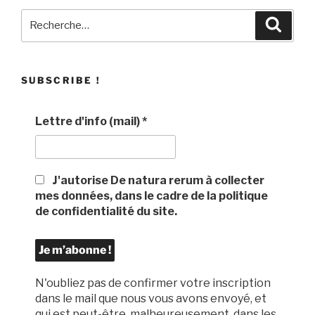
Recherche
Recher
pour
:
SUBSCRIBE !
Lettre d'info (mail)
*
J'autorise De natura rerum à collecter
mes données, dans le cadre de la politique
de confidentialité du site.
N'oubliez pas de confirmer votre inscription
dans le mail que nous vous avons envoyé, et
qui est peut-être, malheureusement, dans les