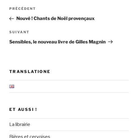
Navigation
Article
PRÉCÉDENT
de
précédent
Nouvé ! Chants de Noël provençaux
l’article
Article
SUIVANT
suivant
Sensibles, le nouveau livre de Gilles Magnin
TRANSLATIONE
ET AUSSI !
La librairie
Bières et cervoises