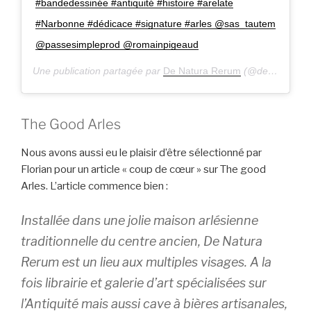
#bandedessinée #antiquité #histoire #arelate
#Narbonne #dédicace #signature #arles @sas_tautem
@passesimpleprod @romainpigeaud
Une publication partagée par
De Natura Rerum
(@denaturarerum_arles) le
The Good Arles
Nous avons aussi eu le plaisir d’être sélectionné par
Florian pour un article « coup de cœur » sur The good
Arles. L’article commence bien :
Installée dans une jolie maison arlésienne
traditionnelle du centre ancien, De Natura
Rerum est un lieu aux multiples visages. A la
fois librairie et galerie d’art spécialisées sur
l’Antiquité mais aussi cave à bières artisanales,