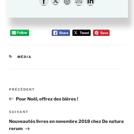
CATÉGORIES
MÉDIA
Navigation
Article
PRÉCÉDENT
de
précédent
Pour Noël, offrez des bières !
l’article
Article
SUIVANT
suivant
Nouveautés livres en novembre 2018 chez De natura
rerum