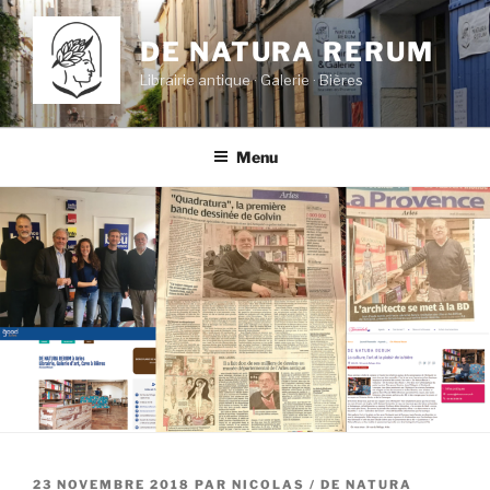
Aller
au
DE NATURA RERUM
contenu
Librairie antique · Galerie · Bières
principal
Menu
PUBLIÉ
23 NOVEMBRE 2018
PAR
NICOLAS / DE NATURA