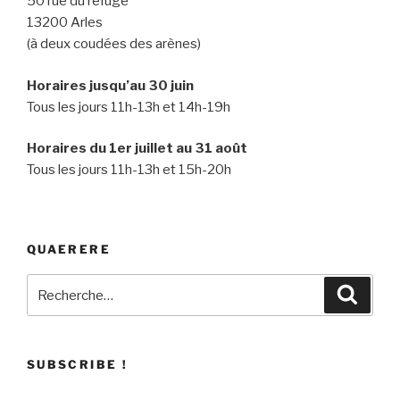
50 rue du refuge
13200 Arles
(à deux coudées des arènes)
Horaires jusqu’au 30 juin
Tous les jours 11h-13h et 14h-19h
Horaires du 1er juillet au 31 août
Tous les jours 11h-13h et 15h-20h
QUAERERE
Recherche
Recher
pour
:
SUBSCRIBE !