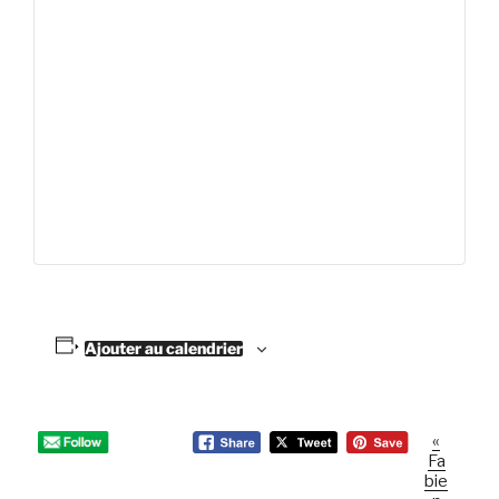
Ajouter au calendrier
«
N
Fa
a
bie