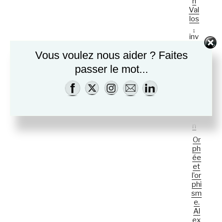
v
n
Val
i
los
g
,
a
inv
en
t
Vous voulez nous aider ? Faites
tair
i
e
passer le mot...
av
o
ant
n
dé
É
gu
sta
v
tio
è
n
n
Or
e
ph
ée
m
et
e
l’or
phi
n
sm
t
e.
Al
ex