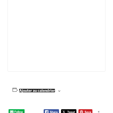
Ajouter au calendrier
«
N