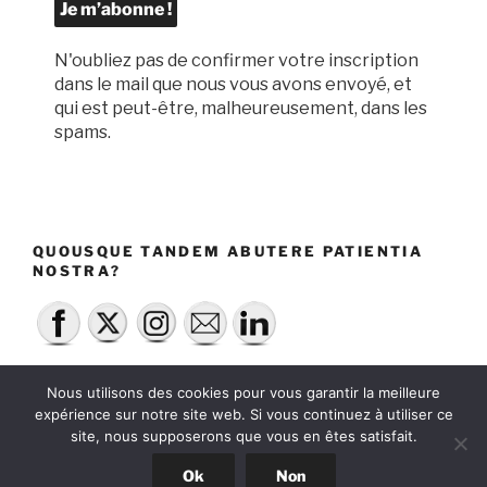
N'oubliez pas de confirmer votre inscription
dans le mail que nous vous avons envoyé, et
qui est peut-être, malheureusement, dans les
spams.
QUOUSQUE TANDEM ABUTERE PATIENTIA
NOSTRA?
Nous utilisons des cookies pour vous garantir la meilleure
expérience sur notre site web. Si vous continuez à utiliser ce
site, nous supposerons que vous en êtes satisfait.
Fièrement propulsé par WordPress
Ok
Non