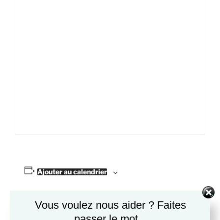
Ajouter au calendrier
Vous voulez nous aider ? Faites
«
N
passer le mot...