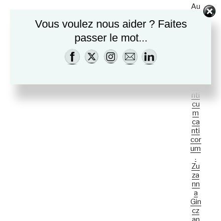
Au
è
to
n
Vous voulez nous aider ? Faites
ur
e
de
passer le mot...
s
m
Ce
e
nta
ure
n
s.
t
Ca
nti
cu
m
ca
nti
cor
um
.
Zu
za
nn
a
Gin
cz
an