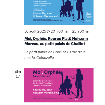
m
o
e
n
n
d
t
e
v
16 août 2025 @ 20 h 00 min
-
21 h 00 min
u
Moi, Orphée. Kourou Fia & Nolwenn
e
Moreau, au petit palais de Chaillot
s
Le petit palais de Chaillot
10 rue de la
É
mairie, Colonzelle
v
è
dim
n
17
e
m
e
n