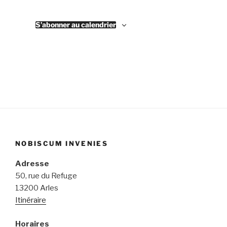
v
v
è
è
S’abonner au calendrier
n
n
e
e
m
m
e
e
n
n
t
t
s
s
NOBISCUM INVENIES
Adresse
50, rue du Refuge
13200 Arles
Itinéraire
Horaires