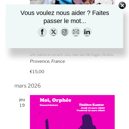
Vous voulez nous aider ? Faites
passer le mot...
30 décembre 2025 @ 20 h 30 min
-
21 h 00
min
Monsieur Parallèle – Dernier concert
de l’année
De natura rerum
50, rue du Refuge, Arles,
Provence, France
€15,00
mars 2026
jeu
19