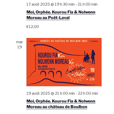
t
17 août 2025 @ 19 h 30 min
-
21 h 00 min
s
Moi, Orphée. Kourou Fia & Nolwenn
Moreau au Poët-Laval
€12,00
mar
19
19 août 2025 @ 21 h 00 min
-
22 h 00 min
Moi, Orphée. Kourou Fia & Nolwenn
Moreau au château de Boulbon