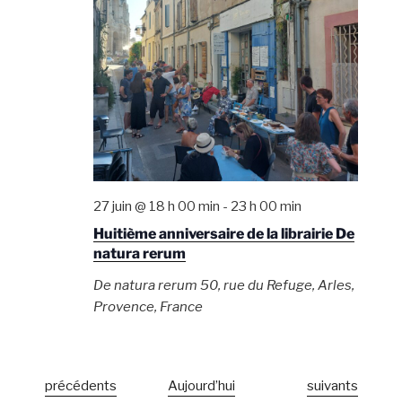
27 juin @ 18 h 00 min
-
23 h 00 min
Huitième anniversaire de la librairie De
natura rerum
De natura rerum
50, rue du Refuge, Arles,
Provence, France
É
É
précédents
Aujourd’hui
suivants