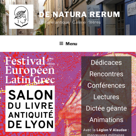
Aller
au
DE NATURA RERUM
contenu
Librairie antique · Galerie · Bières
principal
Menu