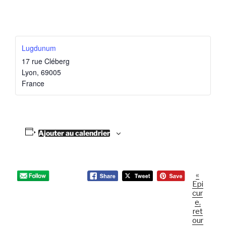
Lugdunum
17 rue Cléberg
Lyon
,
69005
France
Ajouter au calendrier
«
N
Epi
a
cur
v
e,
ret
i
our