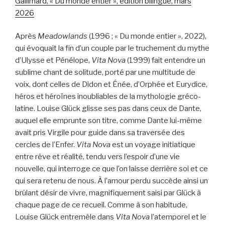
Gallimard, « Du monde entier », édition bilingue, mars
2026
Après
Meadowlands
(1996 ; « Du monde entier », 2022),
qui évoquait la fin d’un couple par le truchement du mythe
d’Ulysse et Pénélope,
Vita Nova
(1999) fait entendre un
sublime chant de solitude, porté par une multitude de
voix, dont celles de Didon et Énée, d’Orphée et Eurydice,
héros et héroïnes inoubliables de la mythologie gréco-
latine. Louise Glück glisse ses pas dans ceux de Dante,
auquel elle emprunte son titre, comme Dante lui-même
avait pris Virgile pour guide dans sa traversée des
cercles de l’Enfer.
Vita Nova
est un voyage initiatique
entre rêve et réalité, tendu vers l’espoir d’une vie
nouvelle, qui interroge ce que l’on laisse derrière soi et ce
qui sera retenu de nous. À l’amour perdu succède ainsi un
brûlant désir de vivre, magnifiquement saisi par Glück à
chaque page de ce recueil. Comme à son habitude,
Louise Glück entremêle dans
Vita Nova
l’atemporel et le