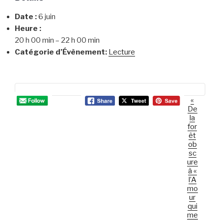
Date :
6 juin
Heure :
20 h 00 min – 22 h 00 min
Catégorie d’Évènement:
Lecture
«
N
De
a
la
v
for
êt
i
ob
g
sc
a
ure
à «
t
l’A
i
mo
ur
o
qui
n
me