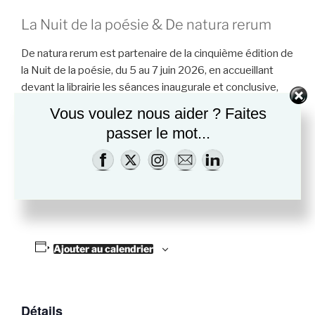
La Nuit de la poésie & De natura rerum
De natura rerum est partenaire de la cinquième édition de
la Nuit de la poésie, du 5 au 7 juin 2026, en accueillant
devant la librairie les séances inaugurale et conclusive,
dans la rue du Refuge, et en proposant une librairie
Vous voulez nous aider ? Faites
poétique transportée dans le jardin Saint-Césaire ainsi
passer le mot...
qu’une lecture en musique de
Vita nova
de Louise Glück
par Nolwenn Moreau et Gilles Chiarel le samedi soir dans
un joli jardin.
Ajouter au calendrier
Détails