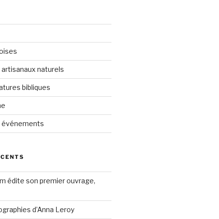
oises
 artisanaux naturels
atures bibliques
ne
t événements
ÉCENTS
m édite son premier ouvrage,
ographies d’Anna Leroy