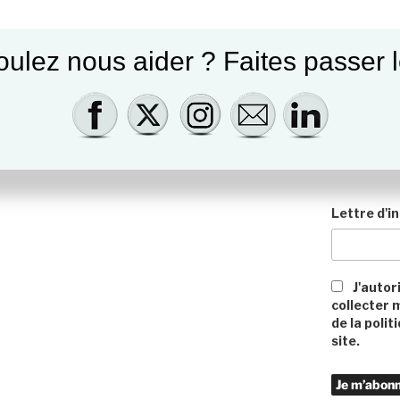
QUAERERE
ulez nous aider ? Faites passer l
Recherche
pour
:
SUBSCRIBE !
Lettre d'in
J'autor
collecter 
de la polit
site.