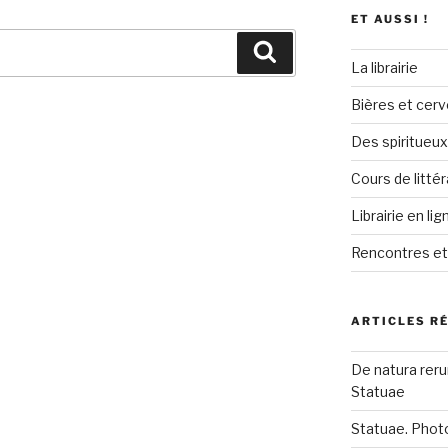
ET AUSSI !
Recherche
La librairie
Bières et cerv
Des spiritueux
Cours de littér
Librairie en lig
Rencontres e
ARTICLES R
De natura reru
Statuae
Statuae. Phot