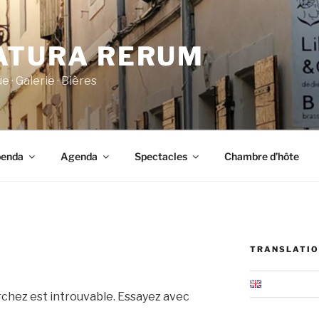
ATURA RERUM
e · Galerie · Bières
benda
Agenda
Spectacles
Chambre d’hôte
TRANSLATIO
rchez est introuvable. Essayez avec