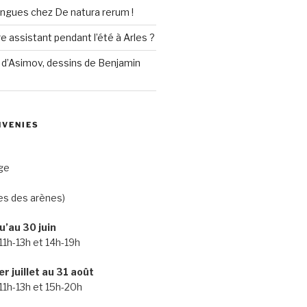
lingues chez De natura rerum !
re assistant pendant l’été à Arles ?
 d’Asimov, dessins de Benjamin
NVENIES
ge
es des arènes)
u’au 30 juin
11h-13h et 14h-19h
r juillet au 31 août
 11h-13h et 15h-20h