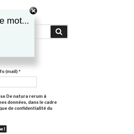
e mot...
Recherche
fo (mail)
*
ise De natura rerum à
mes données, dans le cadre
ique de confidentialité du