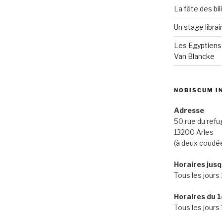
La fête des bi
Un stage librai
Les Egyptiens
Van Blancke
NOBISCUM I
Adresse
50 rue du refu
13200 Arles
(à deux coudé
Horaires jusq
Tous les jours 
Horaires du 1e
Tous les jours