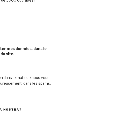
lus de 5000 ouvrages !
cter mes données, dans le
 du site.
on dans le mail que nous vous
heureusement, dans les spams.
A NOSTRA?