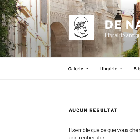
Aller
au
contenu
DE N
principal
Librairie antiqu
Galerie
Librairie
Bi
AUCUN RÉSULTAT
Il semble que ce que vous che
une recherche.