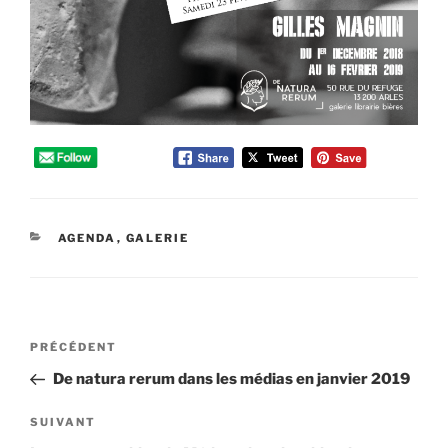
CATÉGORIES
AGENDA
,
GALERIE
Navigation
Article
PRÉCÉDENT
de
précédent
De natura rerum dans les médias en janvier 2019
l’article
Article
SUIVANT