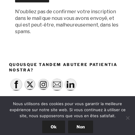
N'oubliez pas de confirmer votre inscription
dans le mail que nous vous avons envoyé, et
qui est peut-être, malheureusement, dans les
spams.
QUOUSQUE TANDEM ABUTERE PATIENTIA
NOSTRA?
Nous utilisons des cookies pour vous garantir la meilleure
expérience sur notre site web. Si vous continuez à utiliser ce
site, nous supposerons que vous en êtes satisfait.
Fièrement propulsé par WordPress
Ok
Non