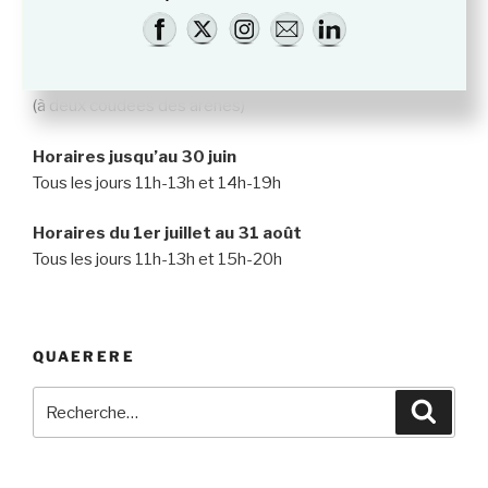
Adresse
50 rue du refuge
13200 Arles
(à deux coudées des arènes)
Horaires jusqu’au 30 juin
Tous les jours 11h-13h et 14h-19h
Horaires du 1er juillet au 31 août
Tous les jours 11h-13h et 15h-20h
QUAERERE
Recherche
Recher
pour
: